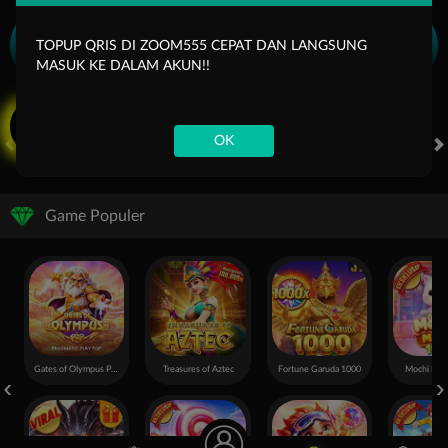
IDR
12,746,174,106
TOPUP QRIS DI ZOOM555 CEPAT DAN LANGSUNG
MASUK KE DALAM AKUN!!
Tap Me!
OK
HOT GAMES
SLOTS
LIVE CASINO
RACE
TOGEL
OL
Game Populer
Gates of Olympus POP
Treasures of Aztec
Fortune Garuda 1000
Mochi Man