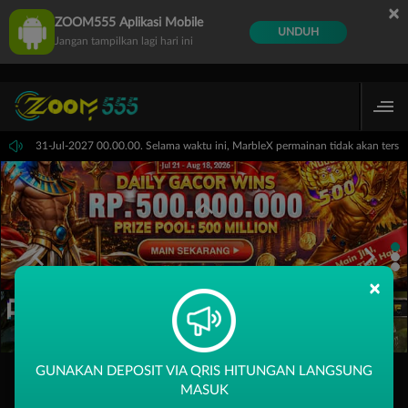
×
ZOOM555 Aplikasi Mobile
UNDUH
Jangan tampilkan lagi hari ini
 sampai 31-Jul-2027 00.00.00. Selama waktu ini, MarbleX permainan tidak akan ter
×
GUNAKAN DEPOSIT VIA QRIS HITUNGAN LANGSUNG
MASUK
JACKPOT
PLAY