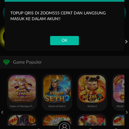
IDR
12,675,481,386
TOPUP QRIS DI ZOOM555 CEPAT DAN LANGSUNG
MASUK KE DALAM AKUN!!
Tap Me!
OK
HOT GAMES
SLOTS
LIVE CASINO
RACE
TOGEL
OL
Game Populer
Gates of Olympus POP
Storm of Seth 2
Nezha 2
Mochi Man