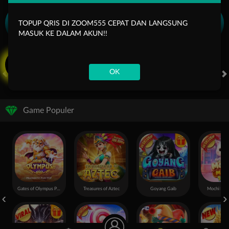
IDR
12,672,294,940
TOPUP QRIS DI ZOOM555 CEPAT DAN LANGSUNG
MASUK KE DALAM AKUN!!
Tap Me!
OK
HOT GAMES
SLOTS
LIVE CASINO
RACE
TOGEL
OL
Game Populer
Gates of Olympus POP
Treasures of Aztec
Goyang Gaib
Mochi Man