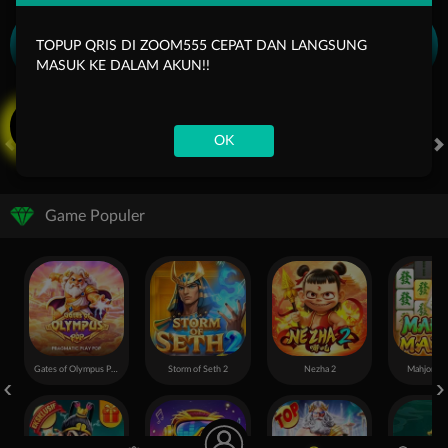
IDR
12,691,520,865
TOPUP QRIS DI ZOOM555 CEPAT DAN LANGSUNG
MASUK KE DALAM AKUN!!
Tap Me!
OK
HOT GAMES
SLOTS
LIVE CASINO
RACE
TOGEL
OL
Game Populer
Gates of Olympus POP
Storm of Seth 2
Nezha 2
Mahjong 