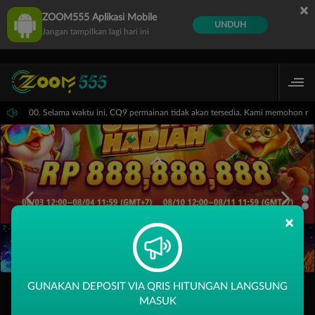
×
ZOOM555 Aplikasi Mobile
UNDUH
Jangan tampilkan lagi hari ini
 15.00.00. Selama waktu ini, CQ9 permainan tidak akan tersedia. Kami memohon ma
×
GUNAKAN DEPOSIT VIA QRIS HITUNGAN LANGSUNG
MASUK
JACKPOT
PLAY