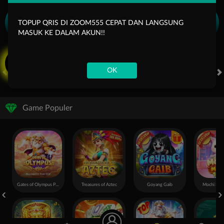
IDR
12,732,483,795
TOPUP QRIS DI ZOOM555 CEPAT DAN LANGSUNG
MASUK KE DALAM AKUN!!
Tap Me!
OK
HOT GAMES
SLOTS
LIVE CASINO
RACE
TOGEL
OL
Game Populer
Gates of Olympus POP
Treasures of Aztec
Goyang Gaib
Mochi Man