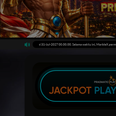
i 00.00.00 sampai 31-Jul-2027 00.00.00. Selama waktu ini, MarbleX permainan tida
JACKPOT
PLA