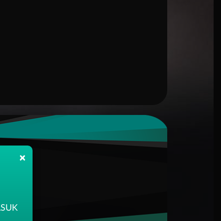
×
ASUK