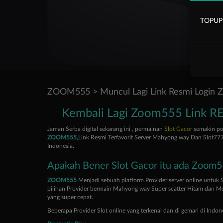
TOPUP
ZOOM555 > Muncul Lagi Link Resmi Login 
Kembali Lagi Zoom555 Link RES
Jaman Serba digital sekarang ini , permainan
Slot Gacor
semakin pop
ZOOM555
,Link Resmi Terfavorit Server Mahyong way Dan Slot777
Indonesia.
Apakah Bener Slot Gacor itu ada Zoom
ZOOM555
Menjadi sebuah platform Provider server online untuk 
pilihan Provider bermain Mahyong way Super scatter Hitam dan M
yang super cepat.
Beberapa Provider Slot online yang terkenal dan di gemari di Indone