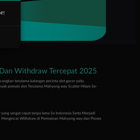
!!
s Dan Withdraw Tercepat 2025
cangkan terutama kalangan pecinta slot gacor yaitu
anyak pemain slot Terutama Mahyong way Scatter Hitam Se-
 yang sangat cepat tanpa lama Se Indonesia Serta Menjadi
Mengincar Withdraw di Permainan Mahyong way dan Proses