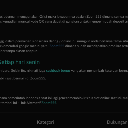
posit dengan menggunakan Qris? maka jawabannya adalah Zoom555 dimana semua met
ris kemudian muncul kode QR yang dapat di gunakan untuk mempermudah deposit an
i dalam permainan slot secara daring / online ini. mungkin anda bertanya tanya sit
ekomendasi google saat ini yaitu
Zoom555
dimana sudah mendapatkan predikat serta l
ber tanpa alasan apapun.
tiap hari senin
baru. Selain itu, nikmati juga
cashback bonus
yang akan menambah keseruan bermain
ebih saat bermain di Zoom555.
a pemerintah Indonesia saat ini lagi gencar memblokir situs slot online saat ini. m
 tombol ini : Link Alternatif
Zoom555
.
Kategori
Dukungan