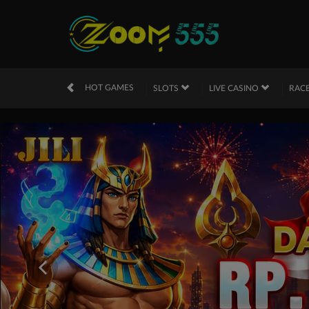
HOT GAMES
SLOTS
LIVE CASINO
RAC