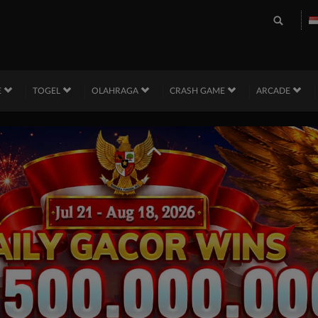
E
TOGEL
OLAHRAGA
CRASH GAME
ARCADE