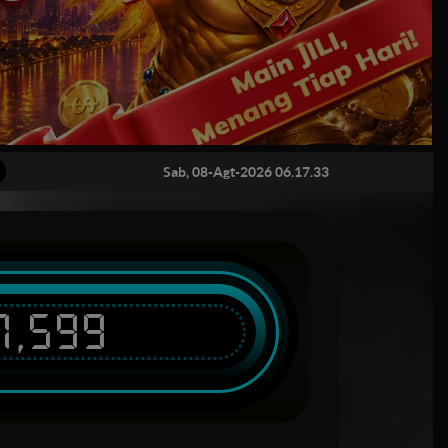
Sab, 08-Agt-2026 06.17.33
.
Pemeliharaan Terjadwal: MarbleX pada 31-Jul-2026 dari 00.00.00 sampai 31-Ju
7,599