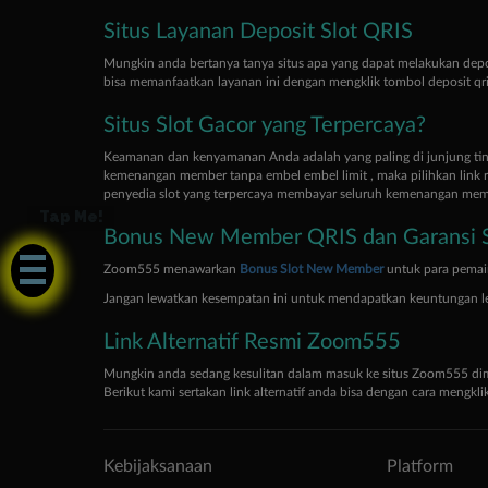
Situs Layanan Deposit Slot QRIS
Mungkin anda bertanya tanya situs apa yang dapat melakukan de
bisa memanfaatkan layanan ini dengan mengklik tombol deposit q
Situs Slot Gacor yang Terpercaya?
Keamanan dan kenyamanan Anda adalah yang paling di junjung tingg
kemenangan member tanpa embel embel limit , maka pilihkan link r
penyedia slot yang terpercaya membayar seluruh kemenangan mem
Tap Me!
Bonus New Member QRIS dan Garansi Se
Zoom555 menawarkan
Bonus Slot New Member
untuk para pemain 
Jangan lewatkan kesempatan ini untuk mendapatkan keuntungan l
Link Alternatif Resmi Zoom555
Mungkin anda sedang kesulitan dalam masuk ke situs Zoom555 diman
Berikut kami sertakan link alternatif anda bisa dengan cara mengklik
Kebijaksanaan
Platform