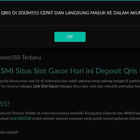
 QRIS DI ZOOM555 CEPAT DAN LANGSUNG MASUK KE DALAM AKUN
OK
Zoom555 Terbaru
MI Situs Slot Gacor Hari ini Deposit Qri
uler khususnya saat ini di Indonesia dan salah satunya yang sedang hangat di perbin
 ini muncul sebagai
Link Slot Gacor
Sebagai Situs dan viral dan menarik perhatian b
555?
Seluruh Pemain Slotter di indonesia karena memiliki Kecepatan Deposit dan Withdraw
enjadi
Link GACOR
untuk pemain pemula maupun yang sudah berpengalaman Dalam 
sia seperti: