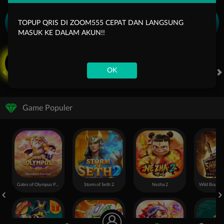
IDR
12,700,723,546
TOPUP QRIS DI ZOOM555 CEPAT DAN LANGSUNG
MASUK KE DALAM AKUN!!
Tap Me!
OK
HOT GAMES
SLOTS
LIVE CASINO
RACE
TOGEL
OL
Game Populer
Gates of Olympus POP
Storm of Seth 2
Nezha 2