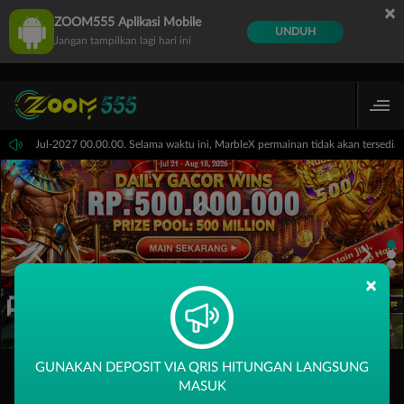
×
ZOOM555 Aplikasi Mobile
UNDUH
Jangan tampilkan lagi hari ini
mpai 31-Jul-2027 00.00.00. Selama waktu ini, MarbleX permainan tidak akan tersed
×
GUNAKAN DEPOSIT VIA QRIS HITUNGAN LANGSUNG
MASUK
JACKPOT
PLAY