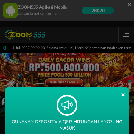
×
ZOOM555 Aplikasi Mobile
UNDUH
Jangan tampilkan lagi hari ini
sampai 31-Jul-2027 00.00.00. Selama waktu ini, MarbleX permainan tidak akan ters
×
GUNAKAN DEPOSIT VIA QRIS HITUNGAN LANGSUNG
MASUK
JACKPOT
PLAY