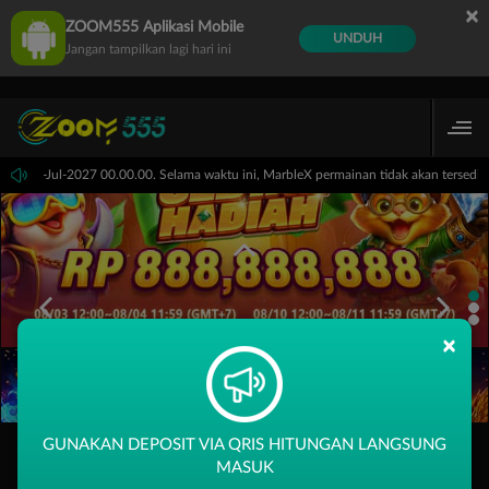
×
ZOOM555 Aplikasi Mobile
UNDUH
Jangan tampilkan lagi hari ini
mpai 31-Jul-2027 00.00.00. Selama waktu ini, MarbleX permainan tidak akan tersed
×
GUNAKAN DEPOSIT VIA QRIS HITUNGAN LANGSUNG
MASUK
JACKPOT
PLAY