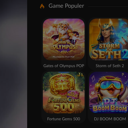
Game Populer
Gates of Olympus POP
Storm of Seth 2
Fortune Gems 500
DJ BOOM BOOM