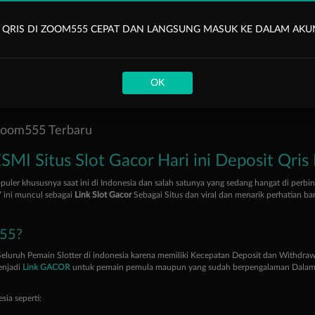
 QRIS DI ZOOM555 CEPAT DAN LANGSUNG MASUK KE DALAM AKUN
OK
Zoom555 Terbaru
MI Situs Slot Gacor Hari ini Deposit Qri
uler khususnya saat ini di Indonesia dan salah satunya yang sedang hangat di perbin
 ini muncul sebagai
Link Slot Gacor
Sebagai Situs dan viral dan menarik perhatian b
555?
Seluruh Pemain Slotter di indonesia karena memiliki Kecepatan Deposit dan Withdraw
enjadi
Link GACOR
untuk pemain pemula maupun yang sudah berpengalaman Dalam 
sia seperti: