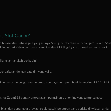
s Slot Gacor?
ndiri berasal dari bahasa gaul yang artinya "sering memberikan kemenangan". Zoom555 d
 lepas dari sistem permainan yang fair dan RTP tinggi yang ditawarkan oleh situs ini.
angkah-langkah berikut ini:
 pendaftaran dengan data diri yang valid.
akukan deposit menggunakan metode pembayaran seperti bank konvesional BCA , BNI ,
da situs Zoom555 banyak aneka ragam permainan slot online yang tentunya gacor
 bijak dan bertanggung jawab. selalu patuhi peraturan yang berlaku di wilayah anda.