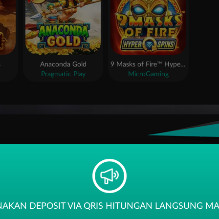
s
Anaconda Gold
9 Masks of Fire™ HyperSpins™
y
Pragmatic Play
MicroGaming
AKAN DEPOSIT VIA QRIS HITUNGAN LANGSUNG M