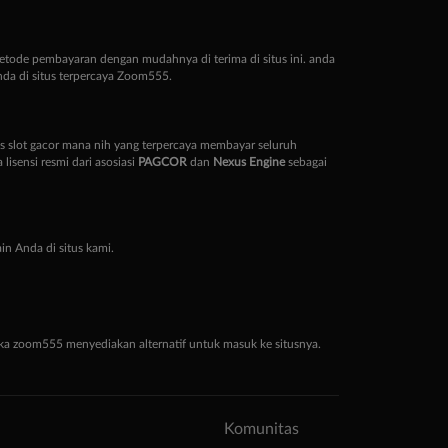
ode pembayaran dengan mudahnya di terima di situs ini. anda
da di situs terpercaya Zoom555.
us slot gacor mana nih yang terpercaya membayar seluruh
isensi resmi dari asosiasi
PAGCOR
dan
Nexus Engine
sebagai
 Anda di situs kami.
aka zoom555 menyediakan alternatif untuk masuk ke situsnya.
Komunitas