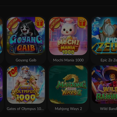
Goyang Gaib
Mochi Mania 1000
Epic Ze Z
Gates of Olympus 1000
Mahjong Ways 2
Wild Band