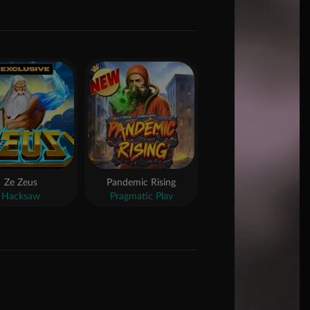
Ze Zeus
Pandemic Rising
Hacksaw
Pragmatic Play