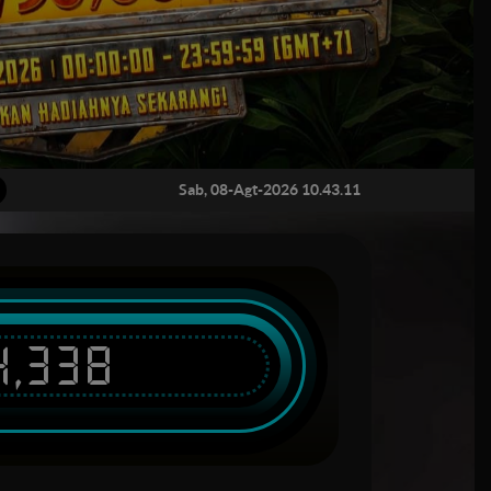
Sab, 08-Agt-2026 10.43.11
Pemeliharaan Terjadwal: MarbleX pada 31-Jul-2026 dari 00.00.00 sampai 31-Jul-20
4,338