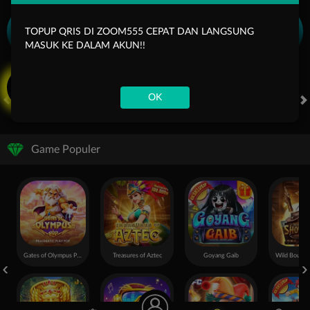
IDR
12,753,432,345
TOPUP QRIS DI ZOOM555 CEPAT DAN LANGSUNG
MASUK KE DALAM AKUN!!
Tap Me!
OK
HOT GAMES
SLOTS
LIVE CASINO
RACE
TOGEL
OL
Game Populer
Gates of Olympus POP
Treasures of Aztec
Goyang Gaib