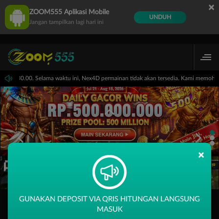
×
ZOOM555 Aplikasi Mobile
UNDUH
Jangan tampilkan lagi hari ini
ai 08.30.00. Selama waktu ini, Nex4D permainan tidak akan tersedia. Kami memoho
×
GUNAKAN DEPOSIT VIA QRIS HITUNGAN LANGSUNG
MASUK
JACKPOT
PLAY