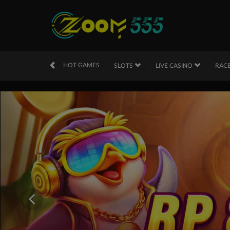
HOT GAMES
SLOTS
LIVE CASINO
RAC