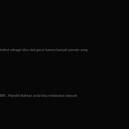
isebut sebagai situs slot gacor karena banyak pemain yang
 BRI , Mandiri Bahkan anda bisa melakukan deposit