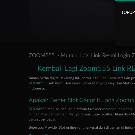
TOPUP
ZOOM555 > Muncul Lagi Link Resmi Login 
Kembali Lagi Zoom555 Link RES
Jaman Serba digital sekarang ini , permainan
Slot Gacor
semakin pop
ZOOM555
,Link Resmi Terfavorit Server Mahyong way Dan Slot777
Indonesia.
Apakah Bener Slot Gacor itu ada Zoom
ZOOM555
Menjadi sebuah platform Provider server online untuk 
pilihan Provider bermain Mahyong way Super scatter Hitam dan M
yang super cepat.
Beberapa Provider Slot online yang terkenal dan di gemari di Indone