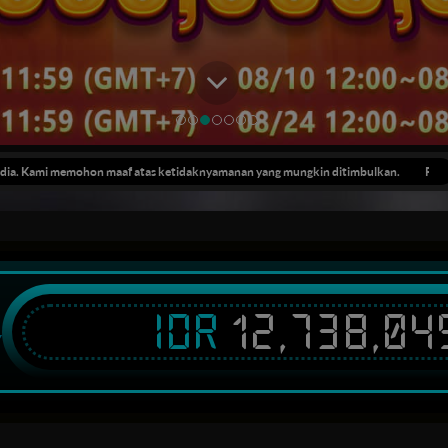
mohon maaf atas ketidaknyamanan yang mungkin ditimbulkan.
Pemeliharaan Terja
IDR
12,738,04
Y