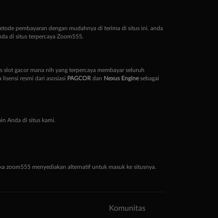
ode pembayaran dengan mudahnya di terima di situs ini. anda
da di situs terpercaya Zoom555.
us slot gacor mana nih yang terpercaya membayar seluruh
isensi resmi dari asosiasi
PAGCOR
dan
Nexus Engine
sebagai
 Anda di situs kami.
aka zoom555 menyediakan alternatif untuk masuk ke situsnya.
Komunitas