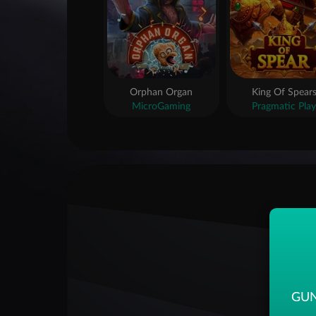
Orphan Organ
King Of Spear
MicroGaming
Pragmatic Pla
GUN