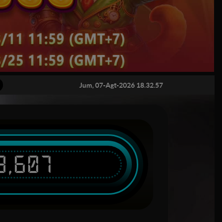
Jum, 07-Agt-2026 18.32.57
dwal: MarbleX pada 31-Jul-2026 dari 00.00.00 sampai 31-Jul-2027 00.00.00. Selama
9,607