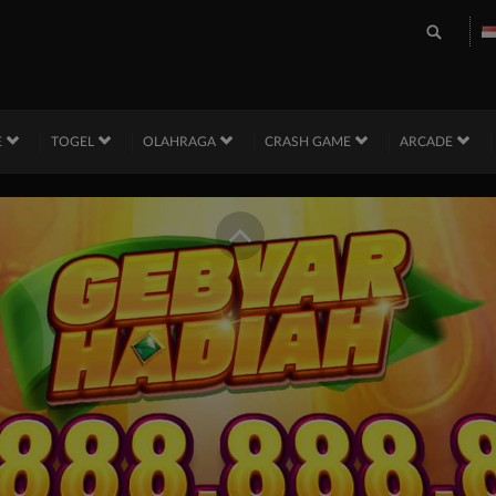
E
TOGEL
OLAHRAGA
CRASH GAME
ARCADE