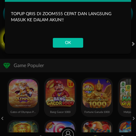
IDR
12,731,144,082
TOPUP QRIS DI ZOOM555 CEPAT DAN LANGSUNG
MASUK KE DALAM AKUN!!
Tap Me!
OK
HOT GAMES
SLOTS
LIVE CASINO
RACE
TOGEL
OL
Game Populer
Gates of Olympus POP
Bang Gacor 1000
Fortune Garuda 1000
Mahjong 