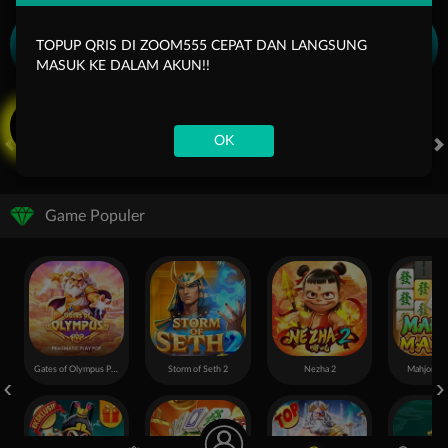
IDR
12,666,925,548
TOPUP QRIS DI ZOOM555 CEPAT DAN LANGSUNG
MASUK KE DALAM AKUN!!
Tap Me!
OK
HOT GAMES
SLOTS
LIVE CASINO
RACE
TOGEL
OL
Game Populer
Gates of Olympus POP
Storm of Seth 2
Nezha 2
Mahjong 